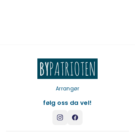
August 6, 2026
Byrom Takeover!
Arrangør
følg oss da vel!